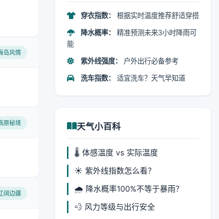
穿衣指数：
根据实时温度推荐舒适穿搭
降水概率：
精准预测未来3小时降雨可
能
 海岛风情
紫外线强度：
户外出行必备参考
洗车指数：
适宜洗车？天气早知道
 高原秘境
天气小百科
🌡️ 体感温度 vs 实际温度
☀️ 紫外线指数怎么看？
🌧️ 降水概率100%不等于暴雨？
 辽阔边疆
💨 风力等级与出行安全