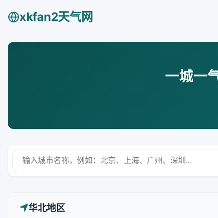
xkfan2天气网
一城一
华北地区