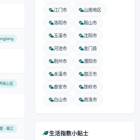
江门市
山南地区
洛阳市
鞍山市
玉溪市
沈阳市
longjiang
河池市
金门县
荆州市
濮阳市
本溪市
宿迁市
经济核心区
泰安市
铁岭市
白山市
商洛市
楚 · 湘江
生活指数小贴士