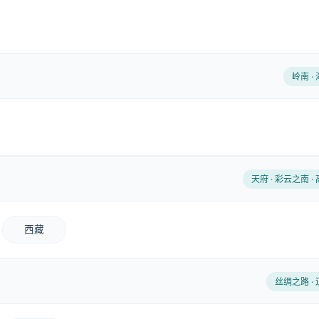
岭南 ·
天府 · 彩云之南 ·
西藏
丝绸之路 ·