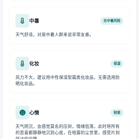
中暑
无中暑风险
天气舒适，对易中暑人群来说非常友善。
化妆
保湿
风力不大，建议用中性保湿型霜类化妆品，无需选用防
晒化妆品。
心情
较差
天气阴沉，会感觉莫名的压抑，情绪低落，此时将所有
的悲喜都静静地沉到心底，在喧嚣的尘世里，感受片刻
恬淡的宁静。