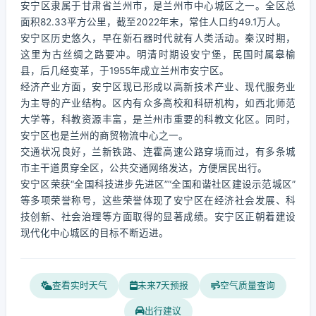
安宁区隶属于甘肃省兰州市，是兰州市中心城区之一。全区总
面积82.33平方公里，截至2022年末，常住人口约49.1万人。
安宁区历史悠久，早在新石器时代就有人类活动。秦汉时期，
这里为古丝绸之路要冲。明清时期设安宁堡，民国时属皋榆
县，后几经变革，于1955年成立兰州市安宁区。
经济产业方面，安宁区现已形成以高新技术产业、现代服务业
为主导的产业结构。区内有众多高校和科研机构，如西北师范
大学等，科教资源丰富，是兰州市重要的科教文化区。同时，
安宁区也是兰州的商贸物流中心之一。
交通状况良好，兰新铁路、连霍高速公路穿境而过，有多条城
市主干道贯穿全区，公共交通网络发达，方便居民出行。
安宁区荣获“全国科技进步先进区”“全国和谐社区建设示范城区”
等多项荣誉称号，这些荣誉体现了安宁区在经济社会发展、科
技创新、社会治理等方面取得的显著成绩。安宁区正朝着建设
现代化中心城区的目标不断迈进。
查看实时天气
未来7天预报
空气质量查询
出行建议