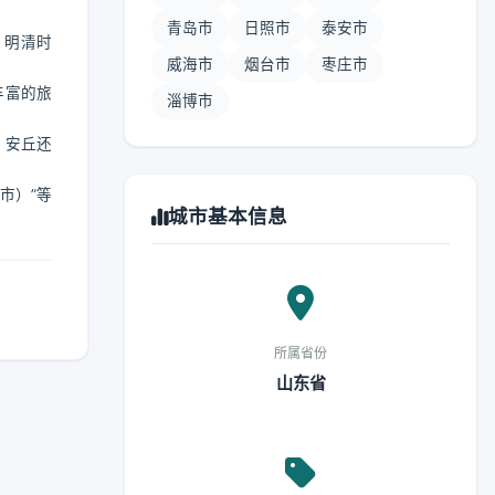
青岛市
日照市
泰安市
。明清时
威海市
烟台市
枣庄市
丰富的旅
淄博市
，安丘还
市）”等
城市基本信息
所属省份
山东省