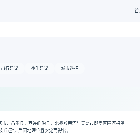
首
出行建议
养生建议
城市选择
密市、昌乐县，西连临朐县，北靠胶莱河与青岛市即墨区隔河相望。
安丘邑”，后因地理位置安定而得名。