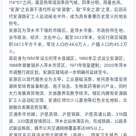
114°01′之间，属亚热带湿润季风气候，四季分明，雨量充沛。
“安源”之名源于清代所设“安源堡”，取“平安之源”之意，后因近
代安源路矿工人运动闻名中外，成为具有重要历史意义的地名
符号。
安源区为萍乡市下辖的市辖区，是萍乡市委、市政府所在地，
全市政治、经济、文化中心。截至2023年末，全区行政区域面
积247.2平方千米，常住人口约48.6万人，户籍人口约45.2万
人。
其前身为1950年设立的萍乡县城区，1960年正式设立安源区；
1968年曾撤销并入萍乡市郊区，1971年恢复建制；2000年萍乡
市调整行政区划，安源区辖域进一步明确并延续至今。
安源区以现代服务业为主导，工业基础深厚，依托原有煤炭资
源转型培育装备制造、电子信息、生物医药等新兴产业，同时
大力发展商贸物流、文旅康养及数字经济。辖区内拥有安源路
矿工人运动纪念馆、安源红领巾少儿基地等红色文化地标，文
旅融合发展态势显著。
交通条件优越，沪昆高铁、沪昆铁路、沪昆高速公路、319国
道、320国道穿境而过，萍乡北站坐落区内，形成铁路、公路多
式联运格局；城市公共交通网络覆盖率达98%以上。
安源区先后获评全国文明城市（县级）、国家卫生城市（县