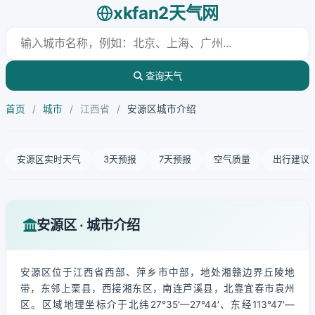
xkfan2天气网
查询天气
首页
/
城市
/
江西省
/
安源区城市介绍
安源区实时天气
3天预报
7天预报
空气质量
出行建议
安源区 · 城市介绍
安源区位于江西省西部、萍乡市中部，地处湘赣边界丘陵地
带，东邻上栗县，西接湘东区，南连芦溪县，北靠宜春市袁州
区。区域地理坐标介于北纬27°35′—27°44′、东经113°47′—