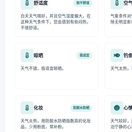
舒适度
空
较不舒适
白天天气晴好，并且空气湿度偏大，在
气象条件对
这种天气条件下，您会感到有些闷热，
除无明显影
不很舒适。
晾晒
钓
极适宜
天气不错，极适宜晾晒。
天气太热，
化妆
心
防脱水防晒
天气炎热，用防脱水防晒指数高的化妆
天气较好，
品，少用粉底，常补粉。
泊宁静的心