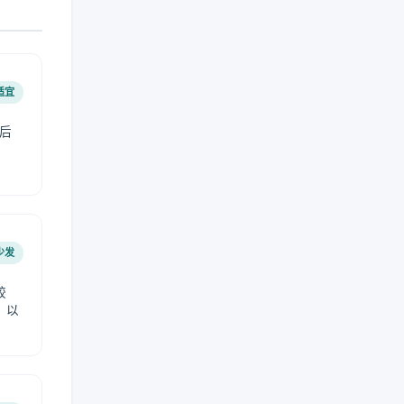
适宜
后
少发
较
，以