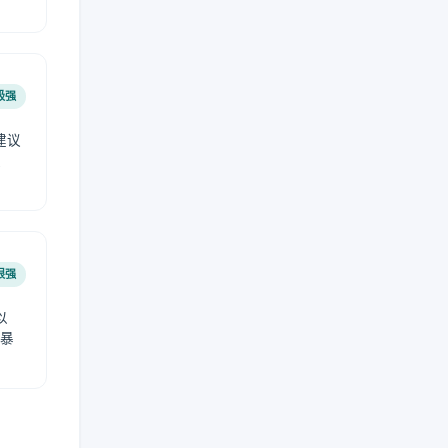
极强
建议
肤
很强
以
免暴