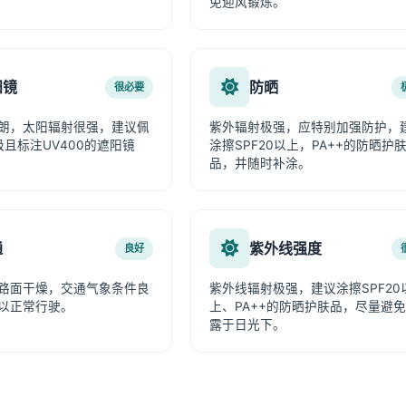
免迎风锻炼。
阳镜
防晒
很必要
朗，太阳辐射很强，建议佩
紫外辐射极强，应特别加强防护，
级且标注UV400的遮阳镜
涂擦SPF20以上，PA++的防晒护
品，并随时补涂。
通
紫外线强度
良好
路面干燥，交通气象条件良
紫外线辐射极强，建议涂擦SPF20
以正常行驶。
上、PA++的防晒护肤品，尽量避
露于日光下。