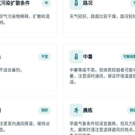
气污染扩散条件
路况
中
空气污染物稀释、扩散和清
天气较好，路面比较干燥，路况较
响。
鱼
中暑
不宜
可能有
不适合垂钓。
中暑等级不高，但体质较弱者可能
暑，注意适时通风，保证环境温度
适。
情
晨练
较好
较
注意室内通风降温，保持淡
早晨气象条件较适宜晨练，但风力
态。
大，晨练时请注意选择避风的地点