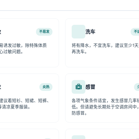
敏
洗车
不易发
不
易诱发过敏，除特殊体质
将有降水，不宜洗车，建议至少1天
心过敏问题。
再洗车。
衣
感冒
炎热
建议着短衫、短裙、短裤、
各项气象条件适宜，发生感冒几率
等清凉夏季服装。
低。但请避免长期处于空调房间中
防感冒。