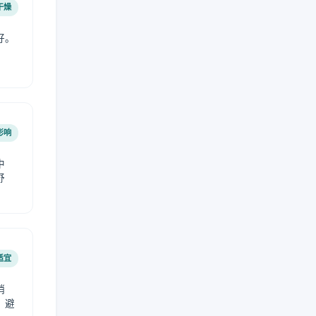
干燥
好。
影响
中
舒
适宜
稍
，避