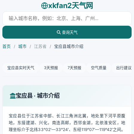
xkfan2天气网
查询天气
首页
/
城市
/
江苏省
/
宝应县城市介绍
宝应县实时天气
3天预报
7天预报
空气质量
出行建议
宝应县 · 城市介绍
宝应县位于江苏省中部、长江三角洲北翼，地处里下河平原腹
地，东接建湖、兴化，南连高邮，西邻金湖，北依淮安区，地
理坐标介于北纬33°02′—33°24′、东经119°07′—119°42′之间。