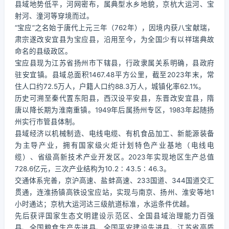
县域地势低平，河网密布，属典型水乡地貌，京杭大运河、宝
射河、潼河等穿境而过。
“宝应”之名始于唐代上元三年（762年），因境内获八宝献瑞，
肃宗遂改安宜县为宝应县，沿用至今，为全国少有以祥瑞典故
命名的县级政区。
宝应县现为江苏省扬州市下辖县，行政隶属关系明确，县政府
驻安宜镇。县域总面积1467.48平方公里，截至2023年末，常
住人口约72.5万人，户籍人口约88.3万人，城镇化率62.1%。
历史可溯至秦代置东阳县，西汉设平安县，东晋改安宜县，隋
唐以降长期为淮南重镇。1949年后属扬州专区，1983年起随扬
州实行市管县体制。
县域经济以机械制造、电线电缆、有机食品加工、新能源装备
为主导产业，拥有国家级火炬计划特色产业基地（电线电
缆）、省级高新技术产业开发区。2023年实现地区生产总值
728.6亿元，三次产业结构为10.2∶43.5∶46.3。
交通体系完善，京沪高速、盐蚌高速、233国道、344国道交汇
贯通，连淮扬镇高铁设宝应站，实现与南京、扬州、淮安等地1
小时通达；京杭大运河达三级航道标准，水运条件优越。
先后获评国家生态文明建设示范区、全国县域治理能力百强
县、全国粮食生产先进县、全国平安建设先进县、江苏省高质