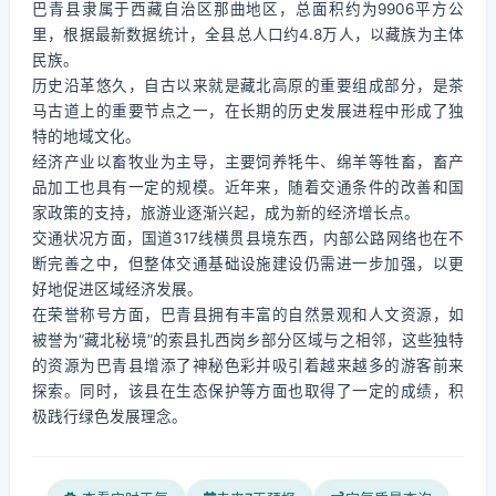
巴青县隶属于西藏自治区那曲地区，总面积约为9906平方公
里，根据最新数据统计，全县总人口约4.8万人，以藏族为主体
民族。
历史沿革悠久，自古以来就是藏北高原的重要组成部分，是茶
马古道上的重要节点之一，在长期的历史发展进程中形成了独
特的地域文化。
经济产业以畜牧业为主导，主要饲养牦牛、绵羊等牲畜，畜产
品加工也具有一定的规模。近年来，随着交通条件的改善和国
家政策的支持，旅游业逐渐兴起，成为新的经济增长点。
交通状况方面，国道317线横贯县境东西，内部公路网络也在不
断完善之中，但整体交通基础设施建设仍需进一步加强，以更
好地促进区域经济发展。
在荣誉称号方面，巴青县拥有丰富的自然景观和人文资源，如
被誉为“藏北秘境”的索县扎西岗乡部分区域与之相邻，这些独特
的资源为巴青县增添了神秘色彩并吸引着越来越多的游客前来
探索。同时，该县在生态保护等方面也取得了一定的成绩，积
极践行绿色发展理念。