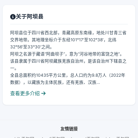
关于阿坝县
阿坝县位于四川省西北部，青藏高原东南缘，地处川甘青三省
交界地带。其地理坐标介于东经101°17′至102°38′，北纬
32°56′至33°30′之间。
阿坝之名源于藏语“阿曲坝子”，意为“河谷地带的富饶之地”。
该县隶属于四川省阿坝藏族羌族自治州，是该自治州下辖县之
一。
全县总面积约10435平方公里，总人口约为9.8万人（2022年
数据），以藏族为主体民族，还有羌族、汉族...
查看更多介绍
友情链接