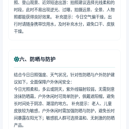
照、登山观景、近郊短途出游：拍照建议选择光线柔和的
时段，此时不易出现逆光、过曝，拍摄远景、全景、人物
照都能获得良好效果。 补充提示：今日空气偏干燥，出
行时请随身携带饮用水，及时补充水分，避免口干、皮肤
干燥。
六、防晒与防护
结合今日日照强度、天气状况，针对性防晒与户外防护建
议如下，全面保障户外休闲安全：
今日光照柔和，多云或阴天，紫外线辐射较弱，无需刻意
涂抹防晒霜，户外休闲时可简单防护，佩戴遮阳帽，避免
长时间处于阴凉、潮湿的地方。 补充提示：老人、儿童
皮肤较为敏感，户外休闲时需加强防晒与防护，避免长时
间暴露在阳光下；敏感肌人群可选择温和、无刺激的防晒
产品。