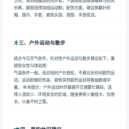
卫衣、薄羽绒服加防风外套，下装搭配加绒保暖裤与防风
长裤，脚部选择加绒运动鞋；配饰方面，建议佩戴针织
帽、围巾、手套，避免头部、颈部、手部受凉。
三、户外运动与散步
结合今日天气条件，针对性户外运动与散步建议如下，兼
顾安全性与体验感：
气温条件一般，适合短时户外放松，不建议长时间剧烈运
动，运动前做好热身，避免突然剧烈运动导致抽筋或中
暑。 补充提示：户外运动时尽量避开交通繁忙路段，选
择人流较少、环境安全的区域，随身携带少量纸巾、饮用
水，以备不时之需。