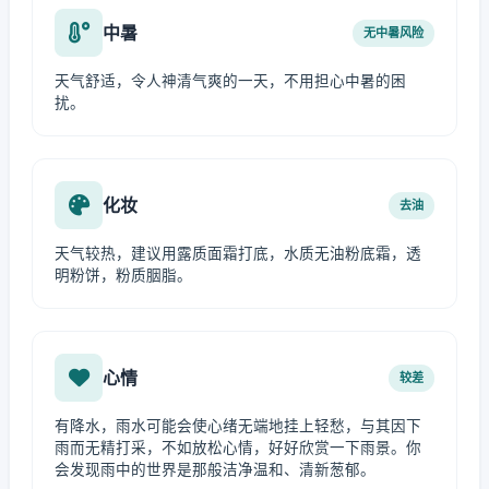
中暑
无中暑风险
天气舒适，令人神清气爽的一天，不用担心中暑的困
扰。
化妆
去油
天气较热，建议用露质面霜打底，水质无油粉底霜，透
明粉饼，粉质胭脂。
心情
较差
有降水，雨水可能会使心绪无端地挂上轻愁，与其因下
雨而无精打采，不如放松心情，好好欣赏一下雨景。你
会发现雨中的世界是那般洁净温和、清新葱郁。