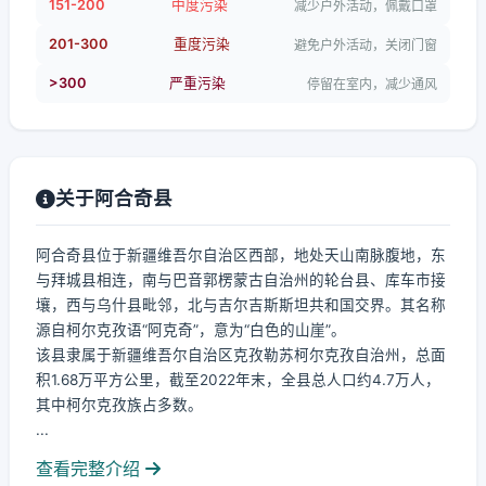
151-200
中度污染
减少户外活动，佩戴口罩
201-300
重度污染
避免户外活动，关闭门窗
>300
严重污染
停留在室内，减少通风
关于阿合奇县
阿合奇县位于新疆维吾尔自治区西部，地处天山南脉腹地，东
与拜城县相连，南与巴音郭楞蒙古自治州的轮台县、库车市接
壤，西与乌什县毗邻，北与吉尔吉斯斯坦共和国交界。其名称
源自柯尔克孜语“阿克奇”，意为“白色的山崖”。
该县隶属于新疆维吾尔自治区克孜勒苏柯尔克孜自治州，总面
积1.68万平方公里，截至2022年末，全县总人口约4.7万人，
其中柯尔克孜族占多数。
...
查看完整介绍