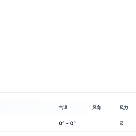
气温
风向
风力
0° ~ 0°
级