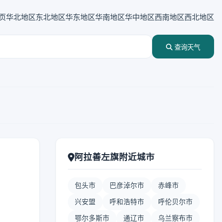
页
华北地区
东北地区
华东地区
华南地区
华中地区
西南地区
西北地区
查询天气
阿拉善左旗附近城市
包头市
巴彦淖尔市
赤峰市
兴安盟
呼和浩特市
呼伦贝尔市
鄂尔多斯市
通辽市
乌兰察布市