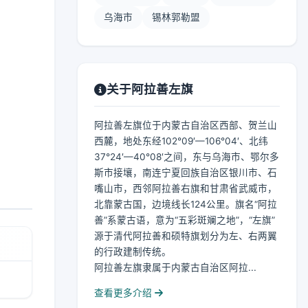
乌海市
锡林郭勒盟
关于阿拉善左旗
阿拉善左旗位于内蒙古自治区西部、贺兰山
西麓，地处东经102°09′—106°04′、北纬
37°24′—40°08′之间，东与乌海市、鄂尔多
斯市接壤，南连宁夏回族自治区银川市、石
嘴山市，西邻阿拉善右旗和甘肃省武威市，
北靠蒙古国，边境线长124公里。旗名“阿拉
善”系蒙古语，意为“五彩斑斓之地”，“左旗”
源于清代阿拉善和硕特旗划分为左、右两翼
的行政建制传统。
阿拉善左旗隶属于内蒙古自治区阿拉...
查看更多介绍