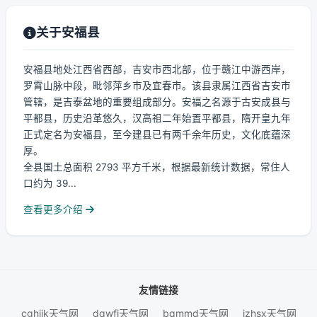
关于安福县
安福县地处江西省西部，吉安市西北部，位于赣江中游西岸，
罗霄山脉中段，毗邻萍乡市及宜春市。该县隶属江西省吉安市
管辖，是吉泰盆地的重要组成部分。安福之名源于古安成县与
平都县，历史沿革悠久，汉高祖二年始置平都县，隋开皇九年
正式定名为安福县，至今建县已有两千余年历史，文化底蕴深
厚。
全县国土总面积 2793 平方千米，根据最新统计数据，常住人
口约为 39...
查看更多介绍
友情链接
cghijk天气网
dqwfj天气网
bqmmd天气网
jzhsx天气网