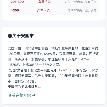
201-300
重度污染
避免户外活动，关闭门窗
>300
严重污染
停留在室内，减少通风
关于安国市
安国市位于河北省中部偏西，地处华北平原腹地，北距北京约
180公里，南距石家庄约120公里，东邻博野县、蠡县，西接定
州，南连深泽，北靠望都，地理坐标介于东经114°47′—
115°08′、北纬38°23′—38°42′之间。
“安国”之名始于北宋太平兴国元年（976年），取“安定天下”之
意，初设安国军，后升为安国县；1991年经国务院批准撤县设
市，由保定市代管。
安国市为河北省辖县...
查看完整介绍