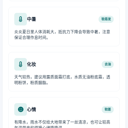
中暑
较易发
炎炎夏日里人体消耗大，抵抗力下降会导致中暑，注意
保证合理作息时间。
化妆
去油
天气较热，建议用露质面霜打底，水质无油粉底霜，透
明粉饼，粉质胭脂。
心情
较差
有降水，雨水不仅给大地带来了一丝清凉，也可让较高
气温带来的烦躁心绪降降温。