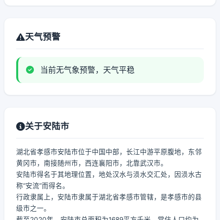
天气预警
当前无气象预警，天气平稳
关于安陆市
湖北省孝感市安陆市位于中国中部，长江中游平原腹地，东邻
黄冈市，南接随州市，西连襄阳市，北靠武汉市。
安陆市得名于其地理位置，地处汉水与涢水交汇处，因涢水古
称“安流”而得名。
行政隶属上，安陆市隶属于湖北省孝感市管辖，是孝感市的县
级市之一。
截至2020年，安陆市总面积为1689平方千米，常住人口约为