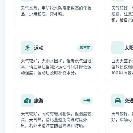
天气炎热，用防脱水防晒指数高的化妆
天气较好，
品，少用粉底，常补粉。
烦躁，注意
和，给自己
运动
太
较不宜
天气较好，无雨水困扰，但考虑气温很
白天天空多
高，请注意适当减少运动时间并降低运
强烈建议佩
动强度，运动后及时补充水分。
100%UV
旅游
交
一般
天气较好，同时有微风相伴，但温度较
天气较好，
高，天气热，请尽量避免高温时段外
好，车辆可
出，若外出请注意防暑降温和防晒。