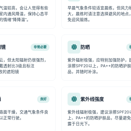
气温较高，会让人觉得有些
早晨气象条件较适宜晨练，但风力
室内通风降温，保持心态平
大，晨练时请注意选择避风的地点
的情绪“降降温”。
免迎风锻炼。
阳镜
防晒
非常必要
云，但太阳辐射仍很强烈，
紫外辐射极强，应特别加强防护，
戴透射比3级且标注
涂擦SPF20以上，PA++的防晒护
吸收的遮阳镜
品，并随时补涂。
通
紫外线强度
良好
路面干燥，交通气象条件良
紫外线辐射极强，建议涂擦SPF20
以正常行驶。
上、PA++的防晒护肤品，尽量避
露于日光下。