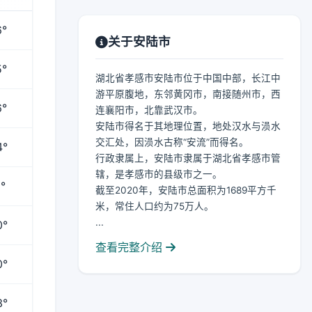
6°
关于安陆市
5°
湖北省孝感市安陆市位于中国中部，长江中
游平原腹地，东邻黄冈市，南接随州市，西
6°
连襄阳市，北靠武汉市。
安陆市得名于其地理位置，地处汉水与涢水
交汇处，因涢水古称“安流”而得名。
4°
行政隶属上，安陆市隶属于湖北省孝感市管
辖，是孝感市的县级市之一。
°
截至2020年，安陆市总面积为1689平方千
米，常住人口约为75万人。
...
0°
查看完整介绍
0°
3°