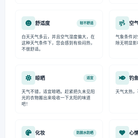
舒适度
空
较不舒适
白天天气多云，并且空气湿度偏大，在
气象条件对
这种天气条件下，您会感到有些闷热，
除无明显影
不很舒适。
晾晒
钓
适宜
天气不错，适宜晾晒。赶紧把久未见阳
天气太热，
光的衣物搬出来吸收一下太阳的味道
吧！
化妆
心
防脱水防晒