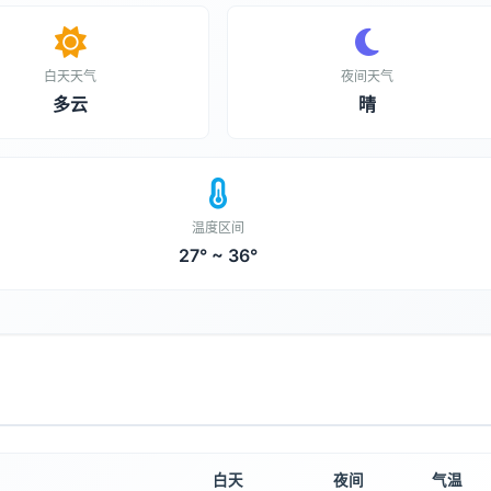
白天天气
夜间天气
多云
晴
温度区间
27° ~ 36°
白天
夜间
气温