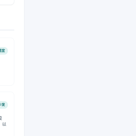
适宜
少发
较
，以