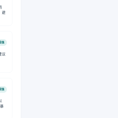
稍
，避
极强
建议
肤
很强
以
免暴