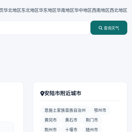
页
华北地区
东北地区
华东地区
华南地区
华中地区
西南地区
西北地区
查询天气
安陆市附近城市
恩施土家族苗族自治州
鄂州市
黄冈市
黄石市
荆门市
荆州市
十堰市
随州市