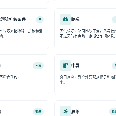
气污染扩散条件
路况
中
空气污染物稀释、扩散和清
天气较好，路面比较干燥，路况较
响。
不过天气有点热，定期让车辆休息
鱼
中暑
不宜
不适合垂钓。
夏日炎炎，到户外要配搭帽子和遮
伞。
情
晨练
较差
较