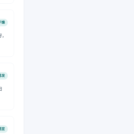
干燥
好，
。
易发
阳
适宜