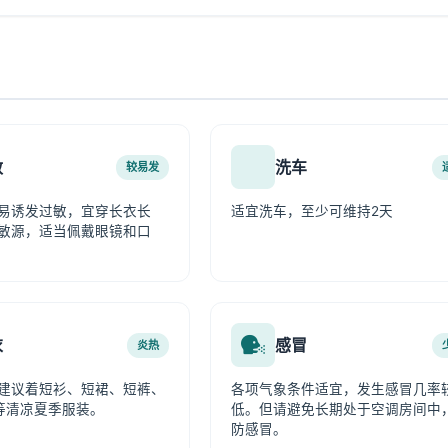
敏
洗车
较易发
易诱发过敏，宜穿长衣长
适宜洗车，至少可维持2天
敏源，适当佩戴眼镜和口
衣
感冒
炎热
建议着短衫、短裙、短裤、
各项气象条件适宜，发生感冒几率
等清凉夏季服装。
低。但请避免长期处于空调房间中
防感冒。