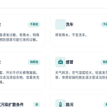
敏
洗车
不易发
不
易诱发过敏，有降水，特殊
将有降水，不宜洗车。
预防感冒可能引发的过敏。
衣
感冒
较舒适
较
套、开衫牛仔衫裤等服装。
天气转凉，空气湿度较大，较易发
应适当添加衣物，宜着夹克
冒，体质较弱的朋友请注意适当防
等。
气污染扩散条件
路况
良