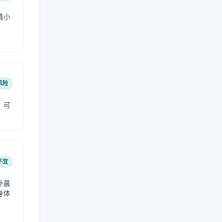
请小
风险
，可
不宜
外晨
身体