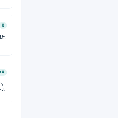
弱
建议
。
最弱
护。
2之