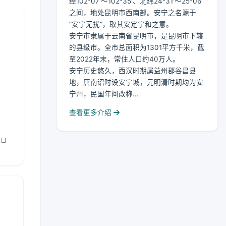
经102°07′～102°35′、北纬24°31′～25°06′
之间，地处昆明市西南部。安宁之名源于
“安宁无扰”，取其安定宁和之意。
安宁市隶属于云南省昆明市，是昆明市下辖
的县级市。全市总面积为1301平方千米，截
至2022年末，常住人口约40万人。
安宁历史悠久，西汉时期属益州郡谷昌县
地，唐南诏时设安宁城，元明清时期均为安
宁州，民国年间改称...
查看更多介绍