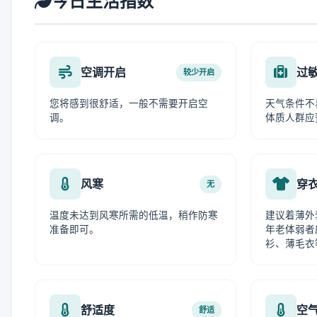
今日生活指数
空调开启
过
较少开启
您将感到很舒适，一般不需要开启空
天气条件不
调。
体质人群应
风寒
穿
无
温度未达到风寒所需的低温，稍作防寒
建议着薄外
准备即可。
年老体弱者
衫、薄毛衣
舒适度
空
舒适