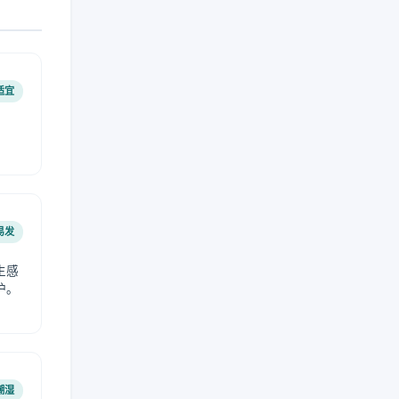
适宜
易发
生感
护。
潮湿