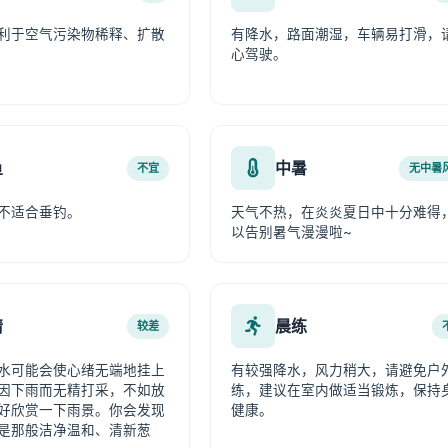
利于空气污染物稀释、扩散
有降水，路面潮湿，车辆易打滑，
心驾驶。
鱼
中暑
不宜
无中暑
不适合垂钓。
天气不热，在炎炎夏日中十分难得
以告别暑气漫漫啦~
情
晨练
较差
水可能会使心绪无端地挂上
有较强降水，风力稍大，请避免户
因下雨而无精打采，不如放
练，建议在室内做适当锻炼，保持
好欣赏一下雨景。你会发现
健康。
是那般洁净温和、清新葱