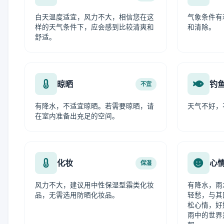
白天温度适宜，风力不大，相信您在这
气象条件有
样的天气条件下，应会感到比较清爽和
和清除。
舒适。
晾晒
钓
不宜
有降水，不适宜晾晒。若需要晾晒，请
天气不好，
在室内准备出充足的空间。
化妆
心
保湿
风力不大，建议用中性保湿型霜类化妆
有降水，雨
品，无需选用防晒化妆品。
轻愁，与其
松心情，好
雨中的世界