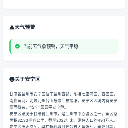
天气预警
当前无气象预警，天气平稳
关于安宁区
甘肃省兰州市安宁区位于兰州西部，东接七里河区、西固区，
南临黄河，北靠九州台山与皋兰县接壤。安宁区因境内有安宁
堡而得名，“安宁”寓意平安宁静。
安宁区隶属于甘肃省兰州市，是兰州市中心城区之一。全区总
面积82.33平方公里，截至2022年末，常住人口约49.1万人。
安宁区历史悠久，早在新石器时代就有人类活动。秦汉时期，