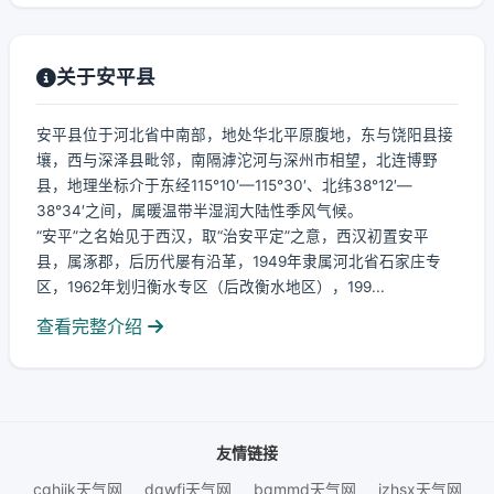
关于安平县
安平县位于河北省中南部，地处华北平原腹地，东与饶阳县接
壤，西与深泽县毗邻，南隔滹沱河与深州市相望，北连博野
县，地理坐标介于东经115°10′—115°30′、北纬38°12′—
38°34′之间，属暖温带半湿润大陆性季风气候。
“安平”之名始见于西汉，取“治安平定”之意，西汉初置安平
县，属涿郡，后历代屡有沿革，1949年隶属河北省石家庄专
区，1962年划归衡水专区（后改衡水地区），199...
查看完整介绍
友情链接
cghijk天气网
dqwfj天气网
bqmmd天气网
jzhsx天气网