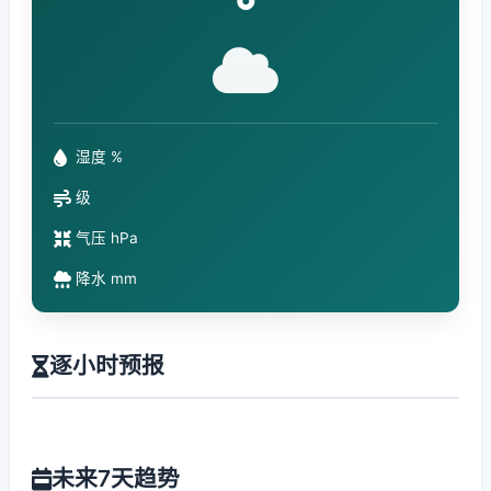
°
湿度 %
级
气压 hPa
降水 mm
逐小时预报
未来7天趋势