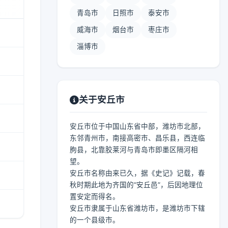
青岛市
日照市
泰安市
威海市
烟台市
枣庄市
淄博市
关于安丘市
安丘市位于中国山东省中部，潍坊市北部，
东邻青州市，南接高密市、昌乐县，西连临
朐县，北靠胶莱河与青岛市即墨区隔河相
望。
安丘市名称由来已久，据《史记》记载，春
秋时期此地为齐国的“安丘邑”，后因地理位
置安定而得名。
安丘市隶属于山东省潍坊市，是潍坊市下辖
的一个县级市。