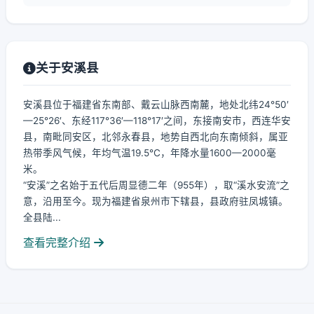
关于安溪县
安溪县位于福建省东南部、戴云山脉西南麓，地处北纬24°50′
—25°26′、东经117°36′—118°17′之间，东接南安市，西连华安
县，南毗同安区，北邻永春县，地势自西北向东南倾斜，属亚
热带季风气候，年均气温19.5℃，年降水量1600—2000毫
米。
“安溪”之名始于五代后周显德二年（955年），取“溪水安流”之
意，沿用至今。现为福建省泉州市下辖县，县政府驻凤城镇。
全县陆...
查看完整介绍