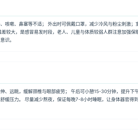
、咳嗽、鼻塞等不适； 外出时可佩戴口罩，减少冷风与粉尘刺激；
温差较大，是感冒易发时段，老人、儿童与体质较弱人群注意加强保
护意识。
、远眺，缓解颈椎与眼部疲劳； 午后可小憩15-30分钟，提升下
舒缓压力。 尽量减少熬夜，保证每晚7-8小时睡眠，让身体器官得