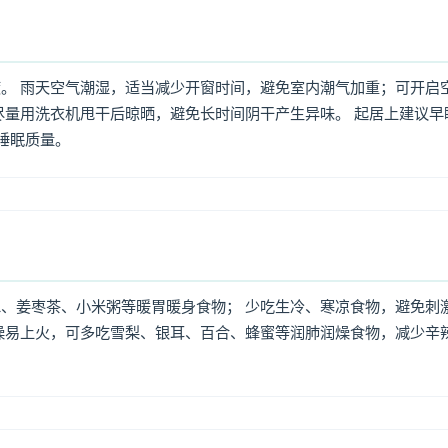
。 雨天空气潮湿，适当减少开窗时间，避免室内潮气加重；可开启
尽量用洗衣机甩干后晾晒，避免长时间阴干产生异味。 起居上建议早
高睡眠质量。
、姜枣茶、小米粥等暖胃暖身食物； 少吃生冷、寒凉食物，避免刺
燥易上火，可多吃雪梨、银耳、百合、蜂蜜等润肺润燥食物，减少辛