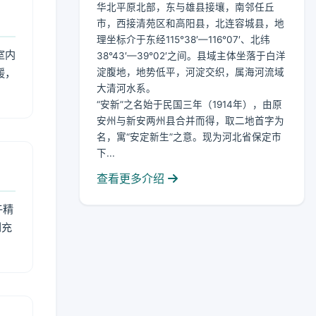
华北平原北部，东与雄县接壤，南邻任丘
市，西接清苑区和高阳县，北连容城县，地
理坐标介于东经115°38′—116°07′、北纬
室内
38°43′—39°02′之间。县域主体坐落于白洋
暖，
淀腹地，地势低平，河淀交织，属海河流域
大清河水系。
“安新”之名始于民国三年（1914年），由原
安州与新安两州县合并而得，取二地首字为
名，寓“安定新生”之意。现为河北省保定市
下...
查看更多介绍
午精
到充