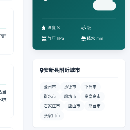
°
湿度 %
级
护肺
气压 hPa
降水 mm
安新县附近城市
沧州市
承德市
邯郸市
适当
衡水市
廊坊市
秦皇岛市
水喷
石家庄市
唐山市
邢台市
张家口市