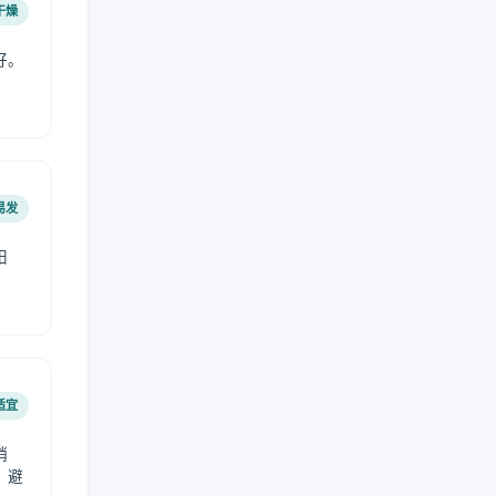
干燥
好。
易发
阳
适宜
稍
，避