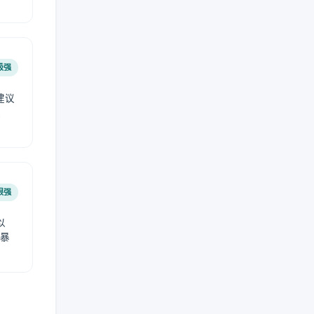
极强
建议
肤
很强
以
免暴