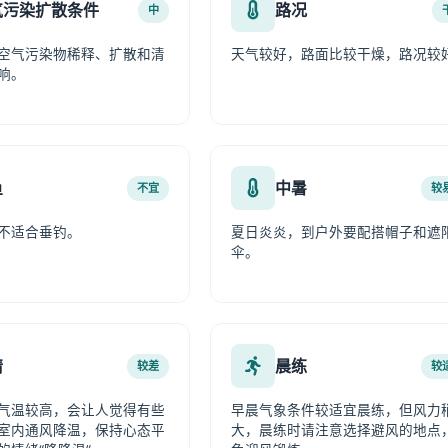
气污染扩散条件
路况
中
空气污染物稀释、扩散和清
天气较好，路面比较干燥，路况较
响。
鱼
中暑
不宜
较
不适合垂钓。
夏日炎炎，到户外要配搭帽子和遮
伞。
情
晨练
较差
较
气温较高，会让人觉得有些
早晨气象条件较适宜晨练，但风力
室内通风降温，保持心态平
大，晨练时请注意选择避风的地点