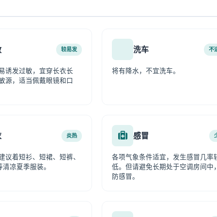
敏
洗车
较易发
不
易诱发过敏，宜穿长衣长
将有降水，不宜洗车。
敏源，适当佩戴眼镜和口
衣
感冒
炎热
建议着短衫、短裙、短裤、
各项气象条件适宜，发生感冒几率
等清凉夏季服装。
低。但请避免长期处于空调房间中
防感冒。