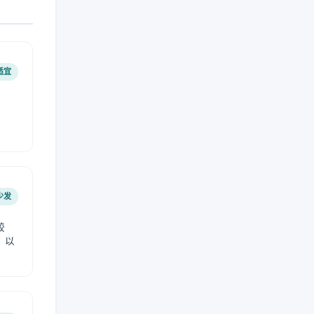
适宜
少发
较
，以