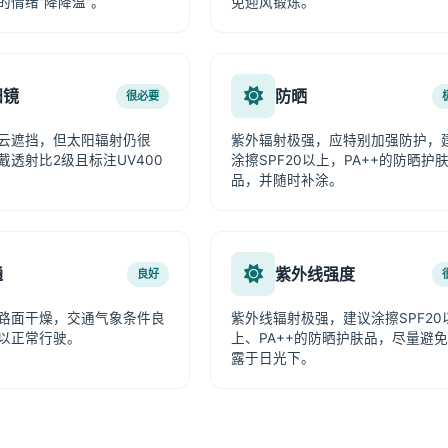
的情绪“降降温”。
免迎风锻炼。
阳镜
防晒
很必要
云遮挡，但太阳辐射仍很
紫外辐射极强，应特别加强防护，
戴透射比2级且标注UV400
涂擦SPF20以上，PA++的防晒护
品，并随时补涂。
通
紫外线强度
良好
路面干燥，交通气象条件良
紫外线辐射极强，建议涂擦SPF20
以正常行驶。
上、PA++的防晒护肤品，尽量避
露于日光下。