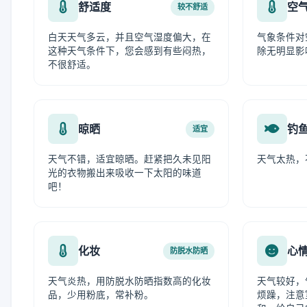
舒适度
空
较不舒适
白天天气多云，并且空气湿度偏大，在
气象条件对
这种天气条件下，您会感到有些闷热，
除无明显影
不很舒适。
晾晒
钓
适宜
天气不错，适宜晾晒。赶紧把久未见阳
天气太热，
光的衣物搬出来吸收一下太阳的味道
吧！
化妆
心
防脱水防晒
天气炎热，用防脱水防晒指数高的化妆
天气较好，
品，少用粉底，常补粉。
烦躁，注意