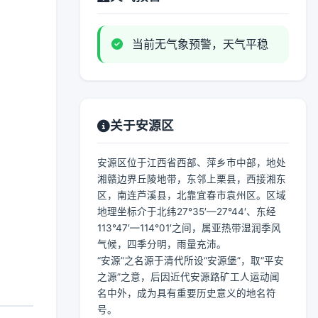
当前无气象预警，天气平稳
关于安源区
安源区位于江西省西部、萍乡市中部，地处
湘赣边界丘陵地带，东邻上栗县，西接湘东
区，南连芦溪县，北靠宜春市袁州区。区域
地理坐标介于北纬27°35′—27°44′、东经
113°47′—114°01′之间，属亚热带湿润季风
气候，四季分明，雨量充沛。
“安源”之名源于清代所设“安源堡”，取“平安
之源”之意，后因近代安源路矿工人运动闻
名中外，成为具有重要历史意义的地名符
号。