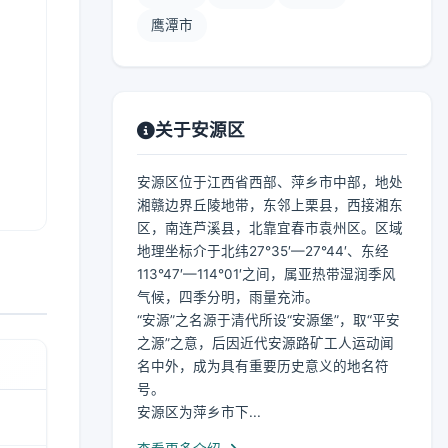
鹰潭市
关于安源区
安源区位于江西省西部、萍乡市中部，地处
湘赣边界丘陵地带，东邻上栗县，西接湘东
区，南连芦溪县，北靠宜春市袁州区。区域
地理坐标介于北纬27°35′—27°44′、东经
113°47′—114°01′之间，属亚热带湿润季风
气候，四季分明，雨量充沛。
“安源”之名源于清代所设“安源堡”，取“平安
之源”之意，后因近代安源路矿工人运动闻
名中外，成为具有重要历史意义的地名符
号。
安源区为萍乡市下...