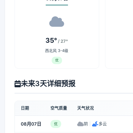
35°
/ 27°
西北风 3-4级
优
未来3天详细预报
日期
空气质量
天气状况
08月07日
阴
|
多云
优