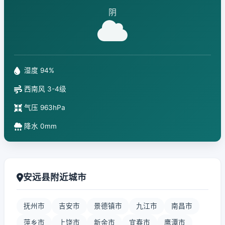
阴
湿度 94%
西南风 3-4级
气压 963hPa
降水 0mm
安远县附近城市
抚州市
吉安市
景德镇市
九江市
南昌市
萍乡市
上饶市
新余市
宜春市
鹰潭市