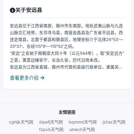
关于安远县
安远县位于江西省南部、赣州市东南部，地处武夷山脉与九连
山脉交汇地带，东邻寻乌县，南接会昌县及广东省平远县，西
连定南县，北靠于都县和赣县区，地理坐标介于北纬24°53′—
25°37′、东经115°9′—115°52′之间。
“安远”之名始于南朝梁大同十年（公元544年），取“安定远方”
之意，寓意边陲安宁、长治久安，历代沿用未改。
安远县为江西省直辖、赣州市代管的县级行政单位，隶属关...
查看更多介绍
友情链接
cghijk天气网
dqwfj天气网
bqmmd天气网
jzhsx天气网
fzpxb天气网
ulnech天气网