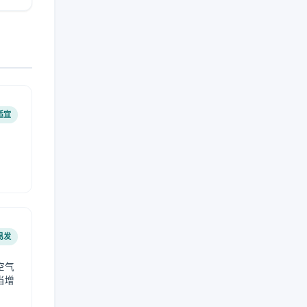
适宜
易发
空气
当增