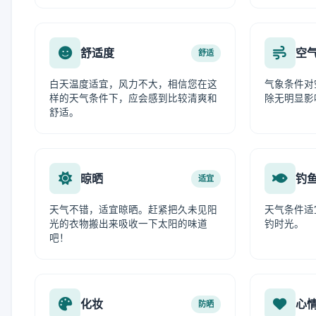
舒适度
空
舒适
白天温度适宜，风力不大，相信您在这
气象条件对
样的天气条件下，应会感到比较清爽和
除无明显影
舒适。
晾晒
钓
适宜
天气不错，适宜晾晒。赶紧把久未见阳
天气条件适
光的衣物搬出来吸收一下太阳的味道
钓时光。
吧！
化妆
心
防晒