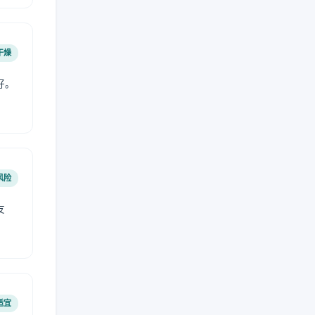
干燥
好。
风险
友
适宜