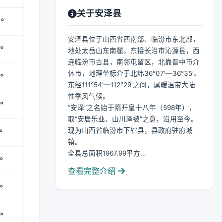
关于安泽县
°
安泽县位于山西省西南部、临汾市东北部，
°
地处太岳山东南麓，东接长治市沁源县，西
连临汾市古县，南邻屯留区，北靠晋中市介
休市，地理坐标介于北纬36°07′—36°35′、
°
东经111°54′—112°29′之间，属暖温带大陆
性季风气候。
°
“安泽”之名始于隋开皇十八年（598年），
取“安居乐业、山川泽被”之意，沿用至今。
现为山西省临汾市下辖县，县政府驻府城
°
镇。
全县总面积1967.99平方...
°
查看完整介绍
°
°