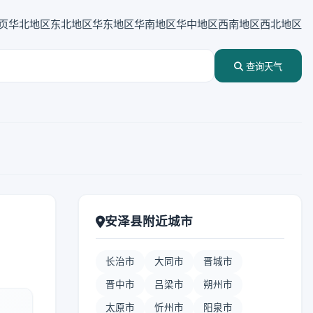
页
华北地区
东北地区
华东地区
华南地区
华中地区
西南地区
西北地区
查询天气
安泽县附近城市
长治市
大同市
晋城市
晋中市
吕梁市
朔州市
太原市
忻州市
阳泉市