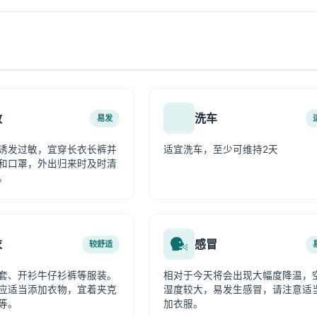
敏
洗车
易发
诱发过敏，宜穿长衣长裤并
适宜洗车，至少可维持2天
和口罩，外出归来时及时清
。
衣
感冒
较舒适
套、开衫牛仔衫裤等服装。
相对于今天将会出现大幅度降温，
应适当添加衣物，宜着夹克
湿度较大，易发生感冒，请注意适
等。
加衣服。