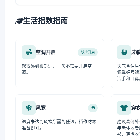
生活指数指南
空调开启
过
较少开启
您将感到很舒适，一般不需要开启空
天气条件易
调。
佩戴好眼镜
洁手和口鼻
风寒
穿
无
温度未达到风寒所需的低温，稍作防寒
建议着薄外
准备即可。
年老体弱者
衫、薄毛衣