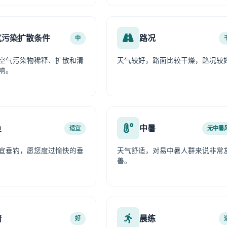
气污染扩散条件
路况
中
空气污染物稀释、扩散和清
天气较好，路面比较干燥，路况较
响。
鱼
中暑
适宜
无中暑
宜垂钓，愿您度过愉快的垂
天气舒适，对易中暑人群来说非常
善。
情
晨练
好