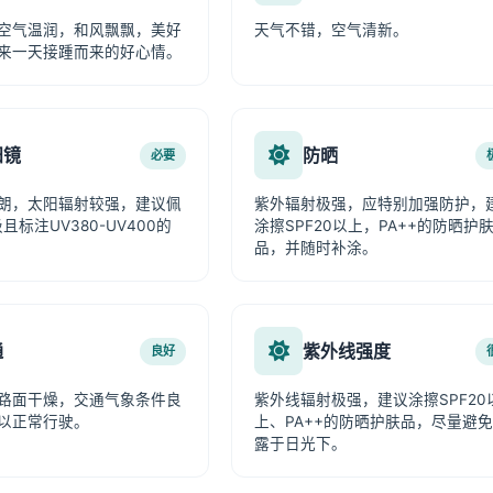
空气温润，和风飘飘，美好
天气不错，空气清新。
来一天接踵而来的好心情。
阳镜
防晒
必要
朗，太阳辐射较强，建议佩
紫外辐射极强，应特别加强防护，
且标注UV380-UV400的
涂擦SPF20以上，PA++的防晒护
品，并随时补涂。
通
紫外线强度
良好
路面干燥，交通气象条件良
紫外线辐射极强，建议涂擦SPF20
以正常行驶。
上、PA++的防晒护肤品，尽量避
露于日光下。