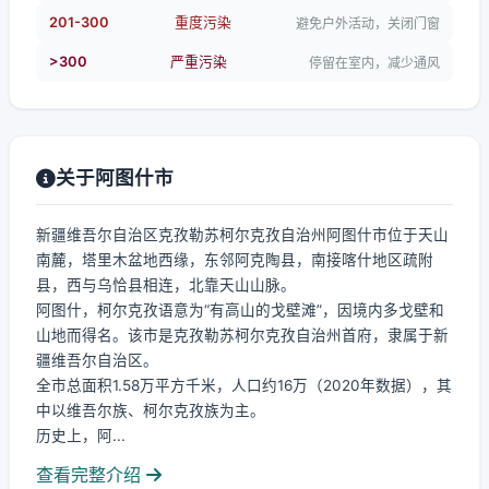
201-300
重度污染
避免户外活动，关闭门窗
>300
严重污染
停留在室内，减少通风
关于阿图什市
新疆维吾尔自治区克孜勒苏柯尔克孜自治州阿图什市位于天山
南麓，塔里木盆地西缘，东邻阿克陶县，南接喀什地区疏附
县，西与乌恰县相连，北靠天山山脉。
阿图什，柯尔克孜语意为“有高山的戈壁滩”，因境内多戈壁和
山地而得名。该市是克孜勒苏柯尔克孜自治州首府，隶属于新
疆维吾尔自治区。
全市总面积1.58万平方千米，人口约16万（2020年数据），其
中以维吾尔族、柯尔克孜族为主。
历史上，阿...
查看完整介绍