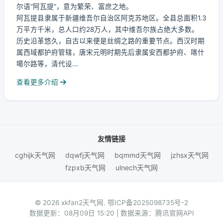
尔语“阿瓦提”，意为繁荣、富庶之地。
阿瓦提县隶属于新疆维吾尔自治区阿克苏地区。全县总面积1.3
万平方千米，总人口约28万人，其中维吾尔族占绝大多数。
历史沿革悠久，自古以来便是丝绸之路的重要节点。西汉时期
属西域都护府管辖，唐宋元明时期先后隶属安西都护府、喀什
噶尔路等，清代设...
查看更多介绍
友情链接
cghijk天气网
dqwfj天气网
bqmmd天气网
jzhsx天气网
fzpxb天气网
ulnech天气网
© 2026 xkfan2天气网.
鄂ICP备2025098735号-2
数据更新：08月09日 15:20 | 数据来源：腾讯官网API