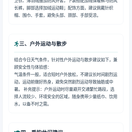
卫衣、薄羽绒服加防风外套，下装搭配加绒保暖裤与防风
长裤，脚部选择加绒运动鞋；配饰方面，建议佩戴针织
帽、围巾、手套，避免头部、颈部、手部受凉。
三、户外运动与散步
结合今日天气条件，针对性户外运动与散步建议如下，兼
顾安全性与体验感：
气温条件一般，适合短时户外放松，不建议长时间剧烈运
动，运动前做好热身，避免突然剧烈运动导致抽筋或中
暑。 补充提示：户外运动时尽量避开交通繁忙路段，选
择人流较少、环境安全的区域，随身携带少量纸巾、饮用
水，以备不时之需。