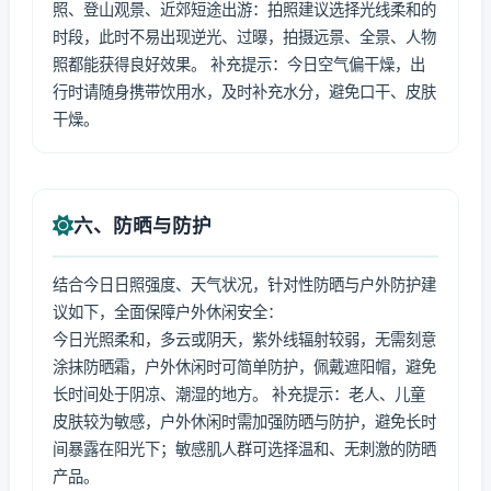
照、登山观景、近郊短途出游：拍照建议选择光线柔和的
时段，此时不易出现逆光、过曝，拍摄远景、全景、人物
照都能获得良好效果。 补充提示：今日空气偏干燥，出
行时请随身携带饮用水，及时补充水分，避免口干、皮肤
干燥。
六、防晒与防护
结合今日日照强度、天气状况，针对性防晒与户外防护建
议如下，全面保障户外休闲安全：
今日光照柔和，多云或阴天，紫外线辐射较弱，无需刻意
涂抹防晒霜，户外休闲时可简单防护，佩戴遮阳帽，避免
长时间处于阴凉、潮湿的地方。 补充提示：老人、儿童
皮肤较为敏感，户外休闲时需加强防晒与防护，避免长时
间暴露在阳光下；敏感肌人群可选择温和、无刺激的防晒
产品。