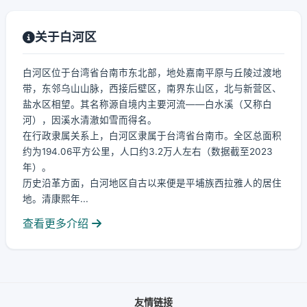
关于白河区
白河区位于台湾省台南市东北部，地处嘉南平原与丘陵过渡地
带，东邻乌山山脉，西接后壁区，南界东山区，北与新营区、
盐水区相望。其名称源自境内主要河流——白水溪（又称白
河），因溪水清澈如雪而得名。
在行政隶属关系上，白河区隶属于台湾省台南市。全区总面积
约为194.06平方公里，人口约3.2万人左右（数据截至2023
年）。
历史沿革方面，白河地区自古以来便是平埔族西拉雅人的居住
地。清康熙年...
查看更多介绍
友情链接