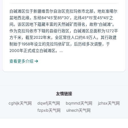
白碱滩区位于新疆维吾尔自治区克拉玛依市北部，地处准噶尔
盆地西北缘，东经84°45′至85°30′，北纬45°15′至45°45′之
间。该区因地下蕴藏丰富的天然碱矿而得名，故称“白碱滩”。
作为克拉玛依市下辖的县级行政区，白碱滩区总面积为1272平
方千米，截至2022年末，全区常住人口约6.9万人。其行政建
制始于1958年设立的克拉玛依矿区，后历经多次调整，于
2000年正式成立白碱滩区。...
查看更多介绍
友情链接
cghijk天气网
dqwfj天气网
bqmmd天气网
jzhsx天气网
fzpxb天气网
ulnech天气网