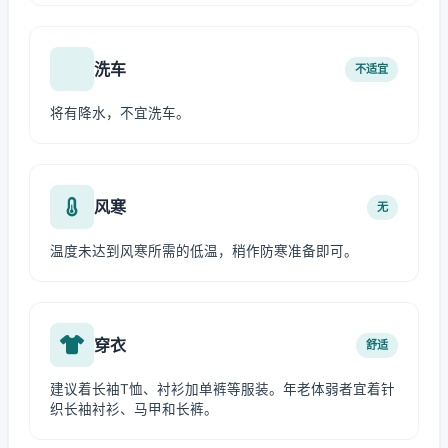
洗车
不适宜
将有降水，不宜洗车。
风寒
无
温度未达到风寒所需的低温，稍作防寒准备即可。
穿衣
舒适
建议着长袖T恤、衬衫加单裤等服装。年老体弱者宜着针
织长袖衬衫、马甲和长裤。