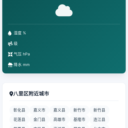
湿度 %
级
气压 hPa
降水 mm
八里区附近城市
彰化县
嘉义市
嘉义县
新竹市
新竹县
花莲县
金门县
高雄市
基隆市
连江县