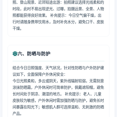
照、登山观景、近郊短途出游：拍照建议选择光线柔和的
时段，此时不易出现逆光、过曝，拍摄远景、全景、人物
照都能获得良好效果。 补充提示：今日空气偏干燥，出
行时请随身携带饮用水，及时补充水分，避免口干、皮肤
干燥。
六、防晒与防护
结合今日日照强度、天气状况，针对性防晒与户外防护建
议如下，全面保障户外休闲安全：
今日光照柔和，多云或阴天，紫外线辐射较弱，无需刻意
涂抹防晒霜，户外休闲时可简单防护，佩戴遮阳帽，避免
长时间处于阴凉、潮湿的地方。 补充提示：老人、儿童
皮肤较为敏感，户外休闲时需加强防晒与防护，避免长时
间暴露在阳光下；敏感肌人群可选择温和、无刺激的防晒
产品。