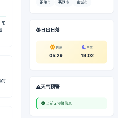
铜陵市
芜湖市
宣城市
；阳
日出日落
湿
。
日出
日落
05:29
19:02
肠胃
天气预警
当前无预警信息