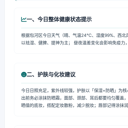
一、今日整体健康状态提示
根据包河区今日天气（晴、气温24℃、湿度99%、西北
以祛湿、健脾、提神为主； 昼夜温差变化会影响免疫力
二、护肤与化妆建议
今日日照充足，紫外线较强，护肤以「保湿+防晒」为核
出前务必涂抹防晒霜，面部、颈部、耳后都要均匀覆盖，
晒值的底妆，搭配定妆散粉，减少脱妆；唇部记得涂抹