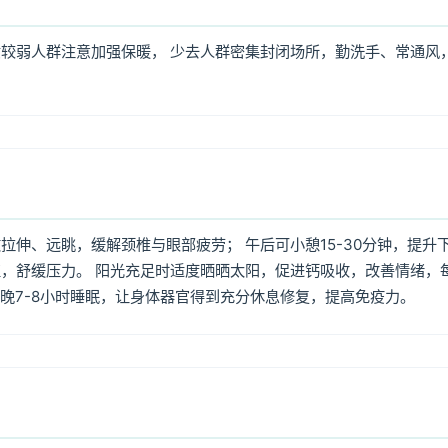
较弱人群注意加强保暖， 少去人群密集封闭场所，勤洗手、常通风
伸、远眺，缓解颈椎与眼部疲劳； 午后可小憩15-30分钟，提升
，舒缓压力。 阳光充足时适度晒晒太阳，促进钙吸收，改善情绪，
每晚7-8小时睡眠，让身体器官得到充分休息修复，提高免疫力。