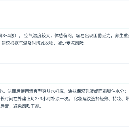
风3-4级）， 空气湿度较大，体感偏闷，容易出现困倦乏力，养生重
，建议根据气温及时增减衣物，减少受凉风险。
心。洁面后使用清爽型爽肤水打底，涂抹保湿乳液或面霜锁住水分；
长时间在外建议每2-3小时补涂一次。 化妆建议选择轻薄、持妆、
润唇膏，避免风吹干裂。