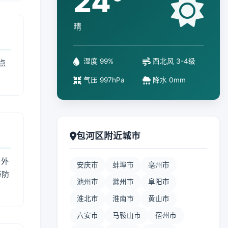
24°
晴
湿度 99%
西北风 3-4级
点
气压 997hPa
降水 0mm
包河区附近城市
 外
安庆市
蚌埠市
亳州市
带防
池州市
滁州市
阜阳市
淮北市
淮南市
黄山市
六安市
马鞍山市
宿州市