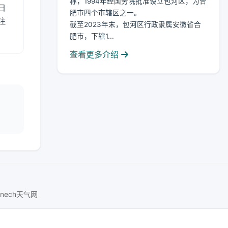
称，1994年经国务院批准设立包河区，为合
日
肥市四个市辖区之一。
注
截至2023年末，包河区行政隶属安徽省合
肥市，下辖1...
查看更多介绍
lnech天气网