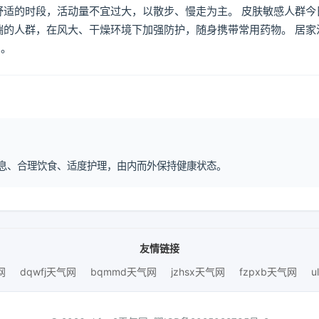
舒适的时段，活动量不宜过大，以散步、慢走为主。 皮肤敏感人群今
喘的人群，在风大、干燥环境下加强防护，随身携带常用药物。 居家
倒。
律作息、合理饮食、适度护理，由内而外保持健康状态。
友情链接
网
dqwfj天气网
bqmmd天气网
jzhsx天气网
fzpxb天气网
u