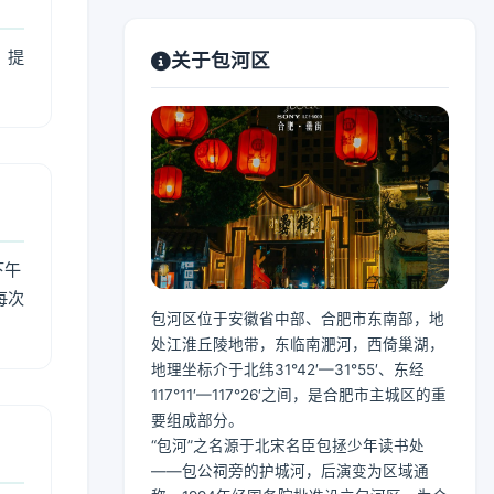
，提
关于包河区
下午
每次
包河区位于安徽省中部、合肥市东南部，地
处江淮丘陵地带，东临南淝河，西倚巢湖，
地理坐标介于北纬31°42′—31°55′、东经
117°11′—117°26′之间，是合肥市主城区的重
要组成部分。
“包河”之名源于北宋名臣包拯少年读书处
——包公祠旁的护城河，后演变为区域通