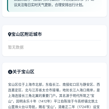
议关注每日实时天气更新，合理安排出行计划。
宝山区附近城市
暂无数据
关于宝山区
宝山区位于上海市北部，东临长江、南接虹口区与静安区、西
连嘉定区、北与江苏省太仓市接壤，地处长江入海口南岸，是
上海连接长三角北翼的重要门户。其名源于明代所筑之“宝
山”，因明永乐十年（1412年）平江伯陈瑄于今高桥镇北筑土
山置烽火台以导航，赐名“宝山”，清雍正二年（1724年）设宝