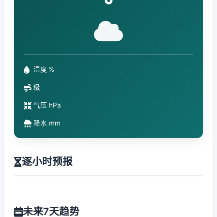
°
湿度 %
级
气压 hPa
降水 mm
逐小时预报
未来7天趋势