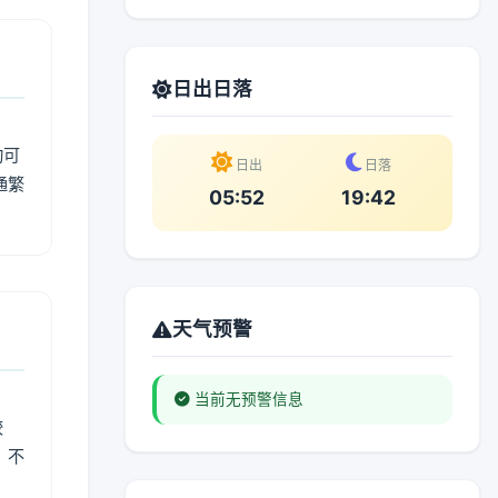
日出日落
动可
日出
日落
通繁
05:52
19:42
天气预警
当前无预警信息
较
、不