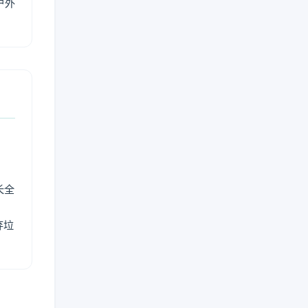
户外
长全
弃垃