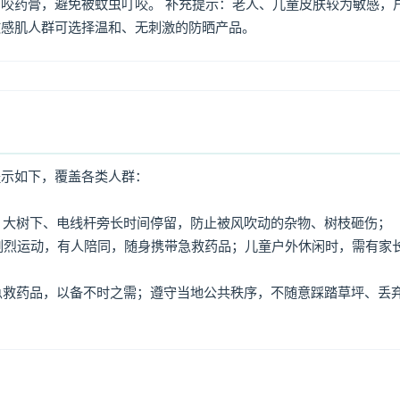
咬药膏，避免被蚊虫叮咬。 补充提示：老人、儿童皮肤较为敏感，
敏感肌人群可选择温和、无刺激的防晒产品。
提示如下，覆盖各类人群：
牌、大树下、电线杆旁长时间停留，防止被风吹动的杂物、树枝砸伤；
免剧烈运动，有人陪同，随身携带急救药品；儿童户外休闲时，需有家
、急救药品，以备不时之需；遵守当地公共秩序，不随意踩踏草坪、丢