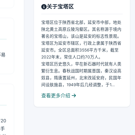
关于宝塔区
宝塔区位于陕西省北部，延安市中部，地处
陕北黄土高原丘陵沟壑区。其名称源于境内
著名的宝塔山，该山是延安的标志性景观。
宝塔区为延安市辖区，行政上隶属于陕西省
延安市。全区总面积3556平方千米，截至
不易
2022年末，常住人口约70万人。
宝塔区历史悠久，早在新石器时代就有人类
繁衍生息。春秋战国时期属晋国，秦汉设高
奴县，隋唐置延州，北宋改延安府，民国年
间设肤施县，1949年后几经调整，于1...
查看更多介绍
20
用手