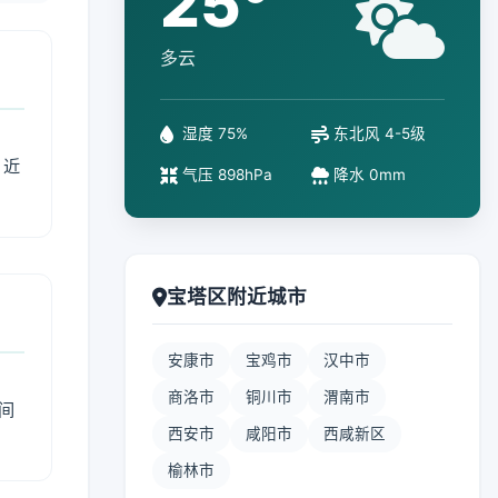
25°
多云
湿度 75%
东北风 4-5级
、近
气压 898hPa
降水 0mm
宝塔区附近城市
安康市
宝鸡市
汉中市
商洛市
铜川市
渭南市
间
西安市
咸阳市
西咸新区
榆林市