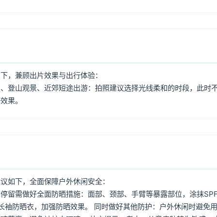
如下，兼顾出片效果与出行体验：
照、登山观景、近郊短途出游：拍照建议选择光线柔和的时段，此时
好效果。
建议如下，全面保障户外休闲安全：
停留需做好全面防晒措施：面部、颈部、手臂等暴露部位，涂抹SPF
着长袖防晒衣，加强防晒效果。 同时做好其他防护：户外休闲时避免