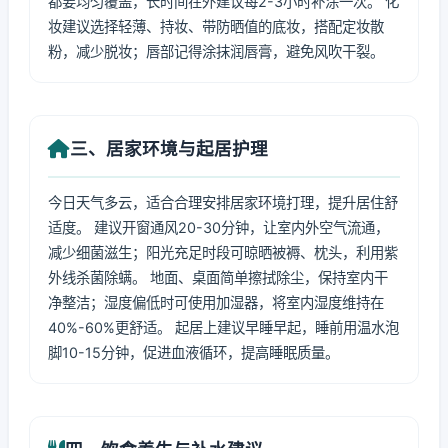
都要均匀覆盖，长时间在外建议每2-3小时补涂一次。 化
妆建议选择轻薄、持妆、带防晒值的底妆，搭配定妆散
粉，减少脱妆；唇部记得涂抹润唇膏，避免风吹干裂。
三、居家环境与起居护理
今日天气多云，适合合理安排居家环境打理，提升居住舒
适度。 建议开窗通风20-30分钟，让室内外空气流通，
减少细菌滋生；阳光充足时段可晾晒被褥、枕头，利用紫
外线杀菌除螨。 地面、桌面简单擦拭除尘，保持室内干
净整洁；湿度偏低时可使用加湿器，将室内湿度维持在
40%-60%更舒适。 起居上建议早睡早起，睡前用温水泡
脚10-15分钟，促进血液循环，提高睡眠质量。