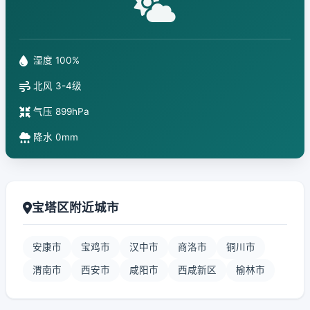
湿度 100%
北风 3-4级
气压 899hPa
降水 0mm
宝塔区附近城市
安康市
宝鸡市
汉中市
商洛市
铜川市
渭南市
西安市
咸阳市
西咸新区
榆林市