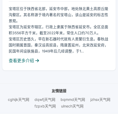
宝塔区位于陕西省北部，延安市中部，地处陕北黄土高原丘陵
沟壑区。其名称源于境内著名的宝塔山，该山是延安的标志性
景观。
宝塔区为延安市辖区，行政上隶属于陕西省延安市。全区总面
积3556平方千米，截至2022年末，常住人口约70万人。
宝塔区历史悠久，早在新石器时代就有人类繁衍生息。春秋战
国时期属晋国，秦汉设高奴县，隋唐置延州，北宋改延安府，
民国年间设肤施县，1949年后几经调整，于1...
查看更多介绍
友情链接
cghijk天气网
dqwfj天气网
bqmmd天气网
jzhsx天气网
fzpxb天气网
ulnech天气网