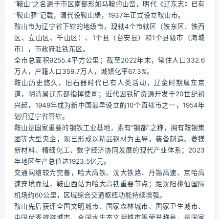
“鞍山”之名源于市区南部形如马鞍的山峦，明代《辽东志》已有
“鞍山驿”记载，清代设鞍山堡，1937年正式设立鞍山市。
鞍山市为辽宁省下辖的地级市，现辖4个市辖区（铁东区、铁西
区、立山区、千山区）、1个县（台安县）和1个县级市（海城
市），市政府驻铁东区。
全市总面积9255.4平方公里；截至2022年末，常住人口332.6
万人，户籍人口359.7万人，城镇化率67.3%。
鞍山历史悠久，旧石器时代已有人类活动，辽金时期属东京
道，明清属辽东都指挥使司；近代因铁矿资源开发于20世纪初
兴起，1949年成为新中国最早设立的10个直辖市之一，1954年
划归辽宁省管辖。
鞍山是国家重要的钢铁工业基地，素有“钢都”之称，拥有鞍钢集
团等大型央企，现已形成以精品钢材为主导，装备制造、菱镁
新材料、精细化工、数字经济协同发展的现代产业体系；2023
年地区生产总值达1923.5亿元。
交通网络较为完善，哈大高铁、沈大铁路、丹锡高速、京哈高
速穿境而过，鞍山西站为哈大高铁重要节点；距沈阳桃仙国际
机场约60公里，区域综合交通枢纽功能持续增强。
鞍山先后获评全国文明城市、国家森林城市、国家卫生城市、
中国优秀旅游城市、全国水生态文明城市等荣誉称号，是国家