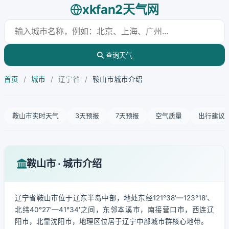
xkfan2天气网
查询天气
首页
/
城市
/
辽宁省
/
鞍山市城市介绍
鞍山市实时天气
3天预报
7天预报
空气质量
出行建议
鞍山市 · 城市介绍
辽宁省鞍山市位于辽东半岛中部，地处东经121°38′—123°18′、
北纬40°27′—41°34′之间，东邻本溪市，南接营口市，西连辽
阳市，北靠沈阳市，地理区位居于辽宁中部城市群核心地带。