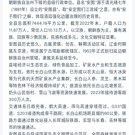
朝鲜族自治州下辖的县级行政单位。县名“安图”源于清光绪七年
（1881年）设立的“安图县”，取“安定图们江流域”之意，亦有“安
于图们”之解，体现清廷强化边疆治理的历史背景。
全县总面积7444.19平方公里，截至2022年末，户籍人口为
11.87万人，常住人口10.13万人，以汉族、朝鲜族为主，兼有满
族、回族等少数民族，民族构成多元，文化交融特征显著。
安图县历史悠久，古属肃慎、勿吉、靺鞨活动区域，辽金时期
属东京道，明清属宁古塔副都统辖区，1952年正式划归延边朝
鲜族自治州管辖，隶属关系延续至今。
县域经济以生态农业、绿色食品加工、矿泉水产业和生态旅游
为支柱。依托长白山优质水源，已形成以农夫山泉、恒大冰泉
等为代表的天然矿泉水产业集群；长白山人参、灵芝、黑木耳
等特色林下经济规模持续扩大；旅游业依托长白山北坡景区、
奶头山民俗村、雪山飞湖等资源快速发展，2023年接待游客超
300万人次。
交通体系日趋完善，鹤大高速、珲乌高速穿境而过，G331国
道、S203省道构成骨干路网；长白山机场距县城约60公里，铁
路方面通过敦化站接入长珲城际铁路，实现与长春、吉林等城
市的快速通达。
安图县先后获评国家生态文明建设示范区、全国森林旅游示范