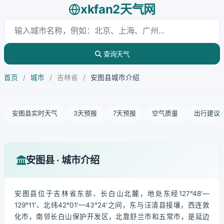
xkfan2天气网
查询天气
首页
/
城市
/
吉林省
/
安图县城市介绍
安图县实时天气
3天预报
7天预报
空气质量
出行建议
安图县 · 城市介绍
安图县位于吉林省东部、长白山北麓，地处东经127°48′—
129°11′、北纬42°01′—43°24′之间，东与汪清县接壤，西连敦
化市，南邻长白山保护开发区，北靠舒兰市和五常市，是延边