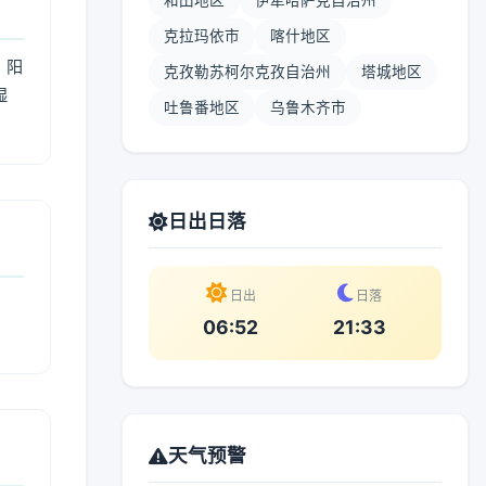
和田地区
伊犁哈萨克自治州
克拉玛依市
喀什地区
；阳
克孜勒苏柯尔克孜自治州
塔城地区
湿
吐鲁番地区
乌鲁木齐市
。
日出日落
日出
日落
06:52
21:33
天气预警