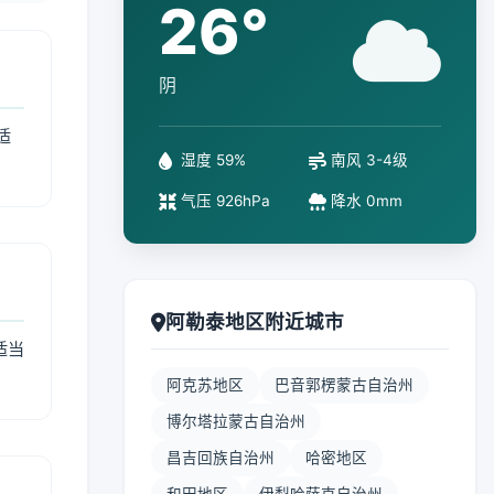
26°
阴
适
湿度 59%
南风 3-4级
气压 926hPa
降水 0mm
阿勒泰地区附近城市
适当
阿克苏地区
巴音郭楞蒙古自治州
博尔塔拉蒙古自治州
昌吉回族自治州
哈密地区