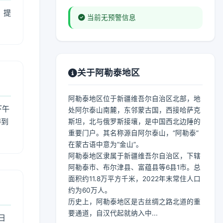
，提
当前无预警信息
关于阿勒泰地区
阿勒泰地区位于新疆维吾尔自治区北部，地
下午
处阿尔泰山南麓，东邻蒙古国，西接哈萨克
得到
斯坦，北与俄罗斯接壤，是中国西北边陲的
重要门户。其名称源自阿尔泰山，“阿勒泰”
在蒙古语中意为“金山”。
阿勒泰地区隶属于新疆维吾尔自治区，下辖
阿勒泰市、布尔津县、富蕴县等6县1市。总
面积约11.8万平方千米，2022年末常住人口
约为60万人。
历史上，阿勒泰地区是古丝绸之路北道的重
要通道，自汉代起就纳入中...
日