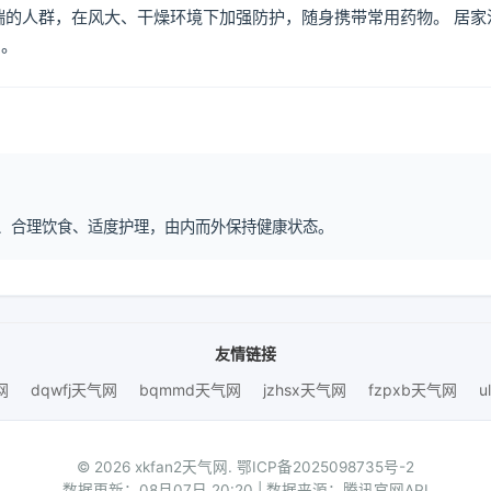
喘的人群，在风大、干燥环境下加强防护，随身携带常用药物。 居家
倒。
作息、合理饮食、适度护理，由内而外保持健康状态。
友情链接
网
dqwfj天气网
bqmmd天气网
jzhsx天气网
fzpxb天气网
u
© 2026 xkfan2天气网.
鄂ICP备2025098735号-2
数据更新：08月07日 20:20 | 数据来源：腾讯官网API