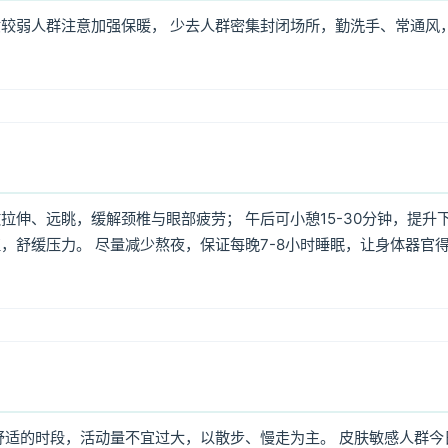
较弱人群注意加强保暖， 少去人群密集封闭场所，勤洗手、常通风
伸、远眺，缓解颈椎与眼部疲劳； 午后可小憩15-30分钟，提升
，舒缓压力。 尽量减少熬夜，保证每晚7-8小时睡眠，让身体器官
舒适的时段，活动量不宜过大，以散步、慢走为主。 皮肤敏感人群今