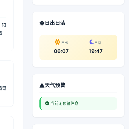
日出日落
；阳
湿
。
日出
日落
06:07
19:47
天气预警
肠胃
当前无预警信息