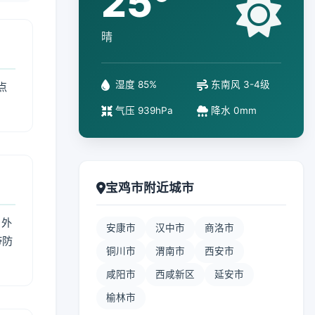
25°
晴
湿度 85%
东南风 3-4级
点
气压 939hPa
降水 0mm
宝鸡市附近城市
 外
安康市
汉中市
商洛市
带防
铜川市
渭南市
西安市
咸阳市
西咸新区
延安市
榆林市