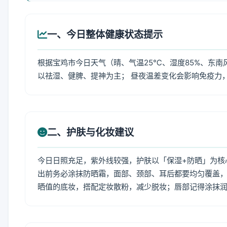
一、今日整体健康状态提示
根据宝鸡市今日天气（晴、气温25℃、湿度85%、东南
以祛湿、健脾、提神为主； 昼夜温差变化会影响免疫力
二、护肤与化妆建议
今日日照充足，紫外线较强，护肤以「保湿+防晒」为核
出前务必涂抹防晒霜，面部、颈部、耳后都要均匀覆盖，
晒值的底妆，搭配定妆散粉，减少脱妆；唇部记得涂抹