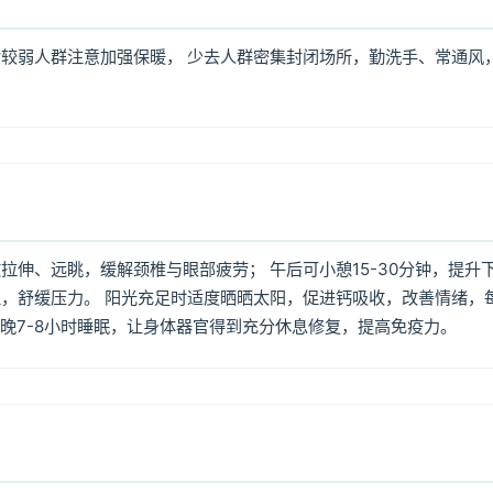
较弱人群注意加强保暖， 少去人群密集封闭场所，勤洗手、常通风
伸、远眺，缓解颈椎与眼部疲劳； 午后可小憩15-30分钟，提升
，舒缓压力。 阳光充足时适度晒晒太阳，促进钙吸收，改善情绪，
每晚7-8小时睡眠，让身体器官得到充分休息修复，提高免疫力。