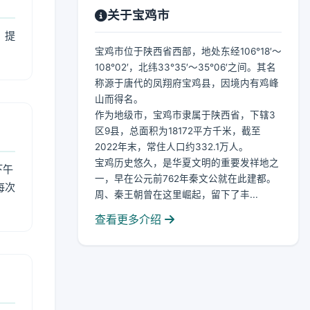
关于宝鸡市
，提
宝鸡市位于陕西省西部，地处东经106°18′～
108°02′，北纬33°35′～35°06′之间。其名
称源于唐代的凤翔府宝鸡县，因境内有鸡峰
山而得名。
作为地级市，宝鸡市隶属于陕西省，下辖3
区9县，总面积为18172平方千米，截至
2022年末，常住人口约332.1万人。
宝鸡历史悠久，是华夏文明的重要发祥地之
下午
一，早在公元前762年秦文公就在此建都。
每次
周、秦王朝曾在这里崛起，留下了丰...
查看更多介绍