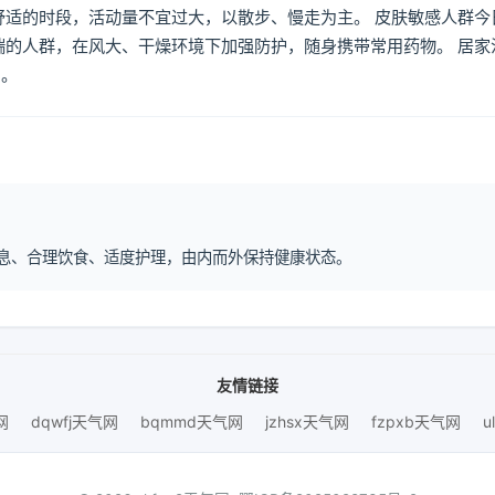
舒适的时段，活动量不宜过大，以散步、慢走为主。 皮肤敏感人群今
喘的人群，在风大、干燥环境下加强防护，随身携带常用药物。 居家
倒。
律作息、合理饮食、适度护理，由内而外保持健康状态。
友情链接
网
dqwfj天气网
bqmmd天气网
jzhsx天气网
fzpxb天气网
u