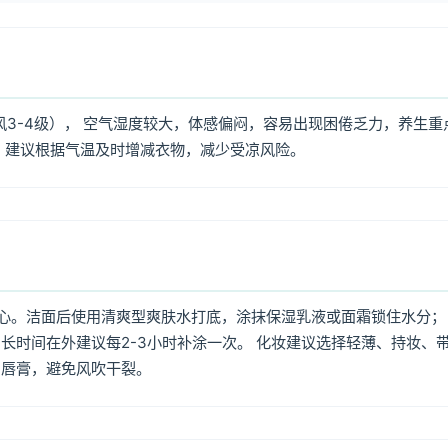
风3-4级）， 空气湿度较大，体感偏闷，容易出现困倦乏力，养生重
，建议根据气温及时增减衣物，减少受凉风险。
心。洁面后使用清爽型爽肤水打底，涂抹保湿乳液或面霜锁住水分；
长时间在外建议每2-3小时补涂一次。 化妆建议选择轻薄、持妆、
润唇膏，避免风吹干裂。