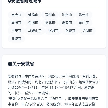
安徽省附近城市
安庆市
蚌埠市
亳州市
池州市
滁州市
阜阳市
合肥市
淮北市
淮南市
黄山市
六安市
马鞍山市
宿州市
铜陵市
芜湖市
宣城市
关于安徽省
安徽省位于中国华东地区，地处长江三角洲腹地，东邻江苏、
浙江，西接河南、湖北，南连江西，北靠山东，地理坐标介于
北纬29°41′—34°38′、东经114°54′—119°37′之间，地跨淮
河、长江、新安江三大流域。
“安徽”之名始于清康熙六年（1667年），取安庆府与徽州府首
字合称，寓意“安宁吉庆、徽风皖韵”。1952年正式成立安徽