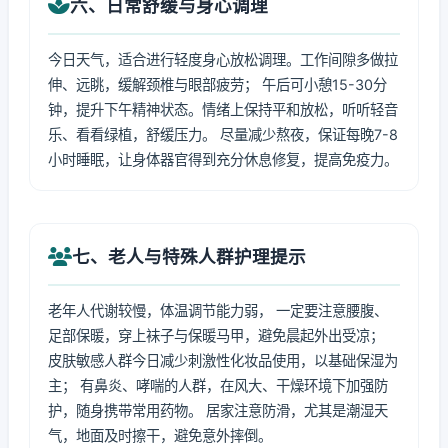
六、日常舒缓与身心调理
今日天气，适合进行轻度身心放松调理。工作间隙多做拉
伸、远眺，缓解颈椎与眼部疲劳； 午后可小憩15-30分
钟，提升下午精神状态。情绪上保持平和放松，听听轻音
乐、看看绿植，舒缓压力。 尽量减少熬夜，保证每晚7-8
小时睡眠，让身体器官得到充分休息修复，提高免疫力。
七、老人与特殊人群护理提示
老年人代谢较慢，体温调节能力弱， 一定要注意腰腹、
足部保暖，穿上袜子与保暖马甲，避免晨起外出受凉；
皮肤敏感人群今日减少刺激性化妆品使用，以基础保湿为
主； 有鼻炎、哮喘的人群，在风大、干燥环境下加强防
护，随身携带常用药物。 居家注意防滑，尤其是潮湿天
气，地面及时擦干，避免意外摔倒。