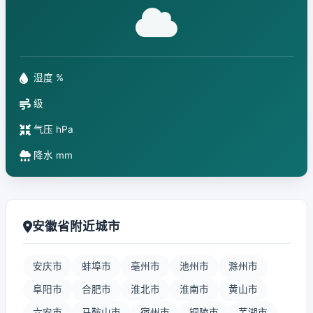
湿度 %
级
气压 hPa
降水 mm
安徽省附近城市
安庆市
蚌埠市
亳州市
池州市
滁州市
阜阳市
合肥市
淮北市
淮南市
黄山市
六安市
马鞍山市
宿州市
铜陵市
芜湖市