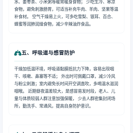
水、姜枣茶、小米粥等暖胃暖身食物； 少吃生冷、寒凉
食物，避免刺激肠胃，可适当补充牛肉、羊肉、坚果等温
补食材。 空气干燥易上火，可多吃雪梨、银耳、百合、
蜂蜜等润肺润燥食物，减少辛辣油炸食品。
五、呼吸道与感冒防护
干燥加低温环境，呼吸道黏膜抵抗力下降，容易出现咽
干、咳嗽、鼻塞等不适； 外出时可佩戴口罩，减少冷风
与粉尘刺激；室内避免长时间开空调直吹，多喝温水滋润
咽喉。 近期昼夜温差较大，是感冒易发时段，老人、儿
童与体质较弱人群注意加强保暖， 少去人群密集封闭场
所，勤洗手、常通风，提高自身防护意识。