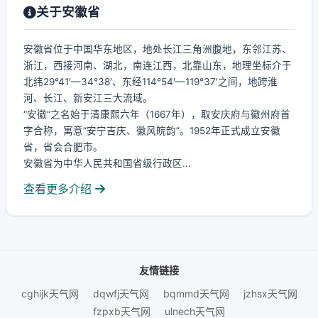
关于安徽省
安徽省位于中国华东地区，地处长江三角洲腹地，东邻江苏、
浙江，西接河南、湖北，南连江西，北靠山东，地理坐标介于
北纬29°41′—34°38′、东经114°54′—119°37′之间，地跨淮
河、长江、新安江三大流域。
“安徽”之名始于清康熙六年（1667年），取安庆府与徽州府首
字合称，寓意“安宁吉庆、徽风皖韵”。1952年正式成立安徽
省，省会合肥市。
安徽省为中华人民共和国省级行政区...
查看更多介绍
友情链接
cghijk天气网
dqwfj天气网
bqmmd天气网
jzhsx天气网
fzpxb天气网
ulnech天气网